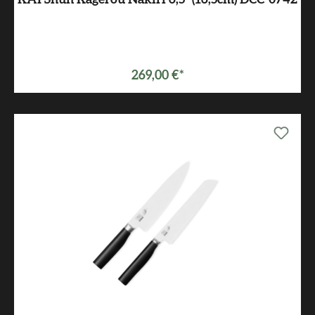
KAI Shun Kagerou Nakiri 6,5" (16,5cm) DCC-0742
269,00 €*