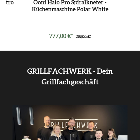
ektro
Ooni Halo Pro Spiralkneter -
O
Küchenmaschine Polar White
K
777,00 €*
799,00 €*
GRILLFACHWERK - Dein
Grillfachgeschäft