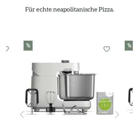
Für echte neapolitanische Pizza.
Produktgalerie überspringen
%
%