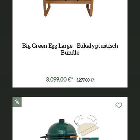
Big Green Egg Large - Eukalyptustisch
Bundle
Varianten ab
2.149,00 €*
3.099,00 €*
3.277,00 €*
%