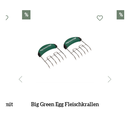
Produktgalerie überspringen
%
%
e mit
Big Green Egg Fleischkrallen