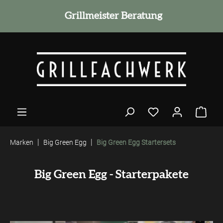
alt springen
Grillmeister Beratung
|
|
Marken
Big Green Egg
Big Green Egg Startersets
Big Green Egg - Starterpakete