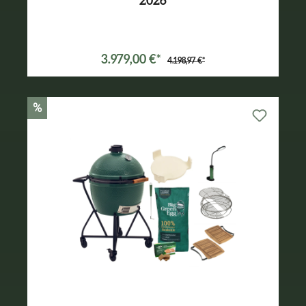
2026
Varianten ab
3.089,00 €*
3.979,00 €*
4.198,97 €*
%