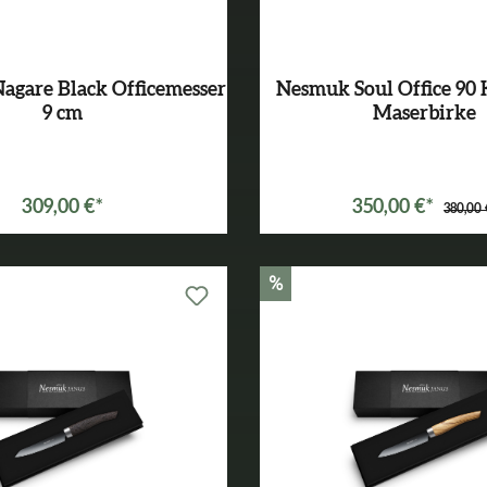
agare Black Officemesser
Nesmuk Soul Office 90 
9 cm
Maserbirke
309,00 €*
350,00 €*
380,00 
%