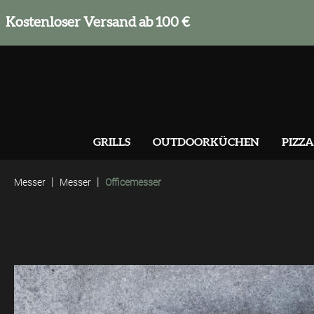
springen
Zur Hauptnavigation springen
Kostenloser Versand ab 100 €
GRILLS
OUTDOORKÜCHEN
PIZZA
|
|
Messer
Messer
Officemesser