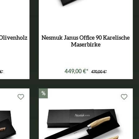
Olivenholz
Nesmuk Janus Office 90 Karelische
Maserbirke
449,00 €*
€*
470,00 €*
%