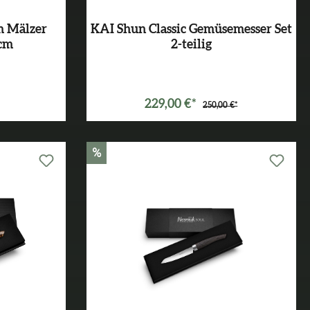
m Mälzer
KAI Shun Classic Gemüsemesser Set
0cm
2-teilig
229,00 €*
250,00 €*
%