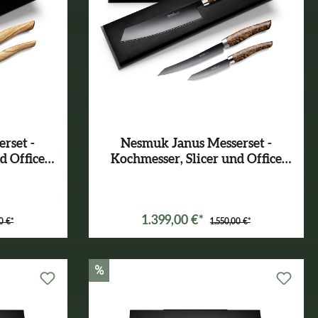
rset -
Nesmuk Janus Messerset -
d Office
Kochmesser, Slicer und Office
Karelische Maserbirke
1.399,00 €*
0 €*
1.550,00 €*
%