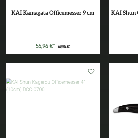
KAI Kamagata Officemesser 9 cm
KAI Shun C
55,96 €*
69,95 €*