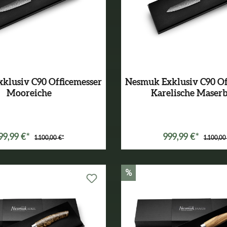
klusiv C90 Officemesser
Nesmuk Exklusiv C90 Of
Mooreiche
Karelische Maser
99,99 €*
999,99 €*
1.100,00 €*
1.100,00
%