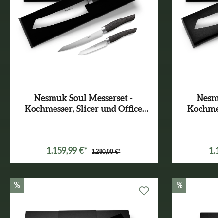
Nesmuk Soul Messerset -
Nesmu
Kochmesser, Slicer und Office
Kochmes
Mooreiche
Kare
V
1.159,99 €*
1.
1.280,00 €*
%
%