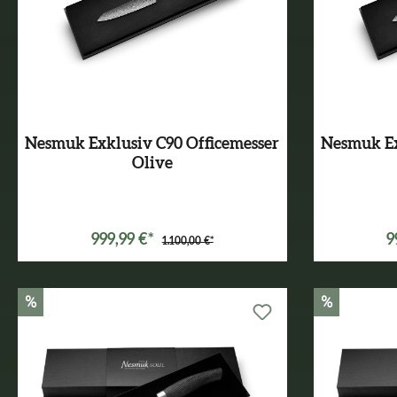
Nesmuk Exklusiv C90 Officemesser
Nesmuk Ex
Olive
999,99 €*
9
1.100,00 €*
%
%