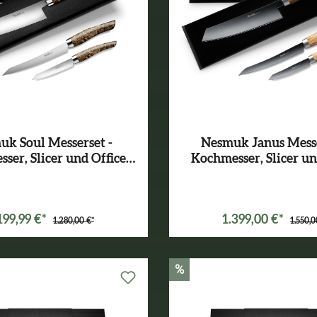
k Soul Messerset -
Nesmuk Janus Messe
ser, Slicer und Office
Kochmesser, Slicer un
lische Maserbirke
Olivenholz
arianten ab
1.159,99 €*
199,99 €*
1.399,00 €*
1.280,00 €*
1.550,0
%