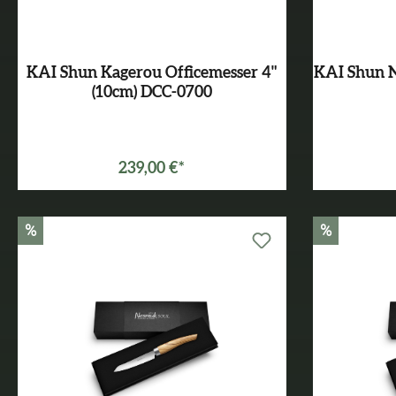
KAI Shun Kagerou Officemesser 4"
KAI Shun N
(10cm) DCC-0700
239,00 €*
%
%