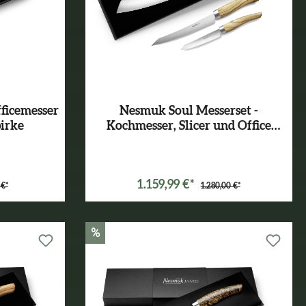
ficemesser
Nesmuk Soul Messerset -
birke
Kochmesser, Slicer und Office
Olivenholz
1.159,99 €*
 €*
1.280,00 €*
%