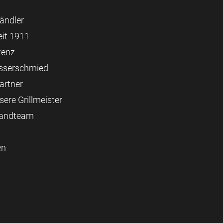
ändler
it 1911
tenz
esserschmied
artner
ere Grillmeister
sandteam
en