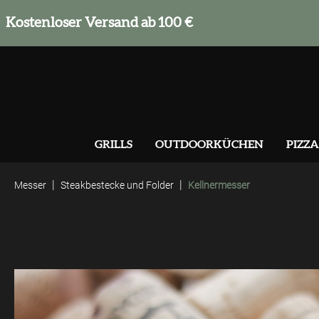
springen
Zur Hauptnavigation springen
Kostenloser Versand ab 100 €
GRILLS
OUTDOORKÜCHEN
PIZZA
|
|
Messer
Steakbestecke und Folder
Kellnermesser