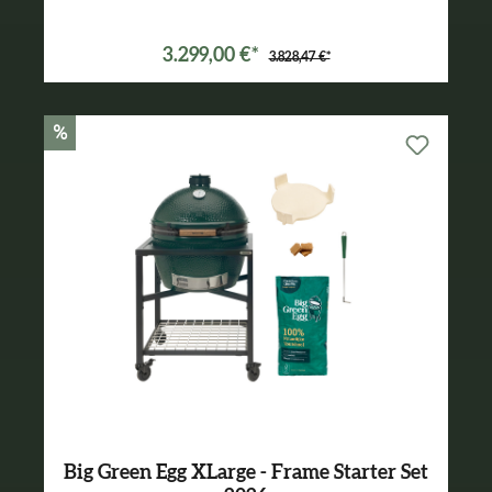
3.299,00 €*
3.828,47 €*
%
Big Green Egg XLarge - Frame Starter Set