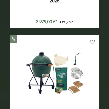
2026
Varianten ab
3.089,00 €*
3.979,00 €*
4.198,97 €*
%