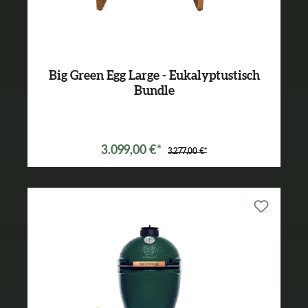
Big Green Egg Large - Eukalyptustisch
Bundle
Varianten ab
2.149,00 €*
3.099,00 €*
3.277,00 €*