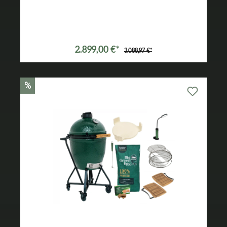
Varianten ab
2.149,00 €*
2.899,00 €*
3.088,97 €*
%