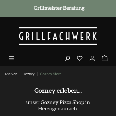
alt springen
Grillmeister Beratung
|
|
Marken
Gozney
Gozney Store
Gozney erleben...
unser Gozney Pizza Shop in
Herzogenaurach.