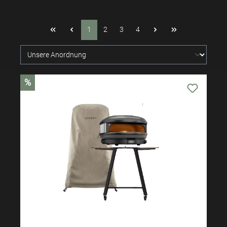
1
2
3
4
%