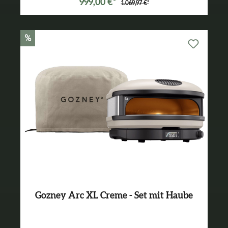
999,00 €*
1.069,97 €*
%
Gozney Arc XL Creme - Set mit Haube
Varianten ab
899,99 €*