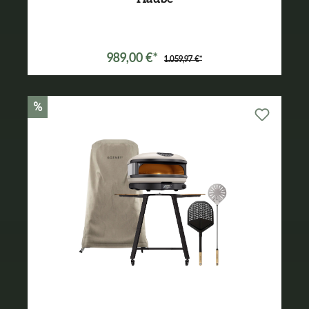
Varianten ab
899,99 €*
989,00 €*
1.059,97 €*
%