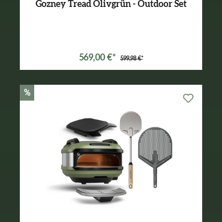
Gozney Tread Olivgrün - Outdoor Set
Varianten ab
499,99 €*
569,00 €*
599,98 €*
%