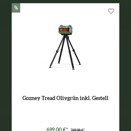
%
Gozney Tread Olivgrün inkl. Gestell
Varianten ab
499,99 €*
699,00 €*
749,98 €*