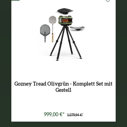
Gozney Tread Olivgrün - Komplett Set mit
Gestell
Varianten ab
499,99 €*
999,00 €*
1.079,94 €*