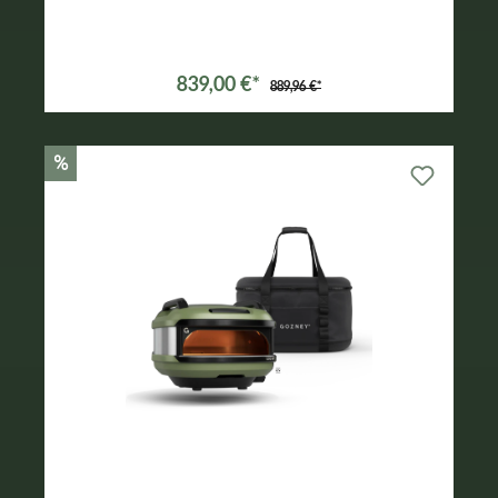
Varianten ab
499,99 €*
839,00 €*
889,96 €*
%