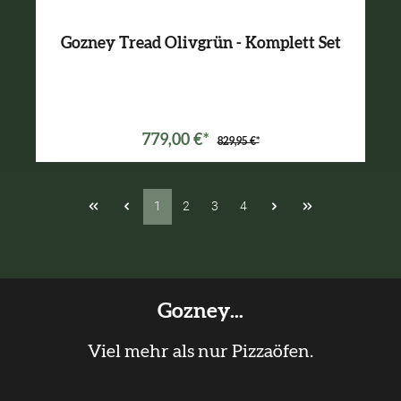
Gozney Tread Olivgrün - Komplett Set
Varianten ab
499,99 €*
779,00 €*
829,95 €*
1
2
3
4
Gozney...
Viel mehr als nur Pizzaöfen.