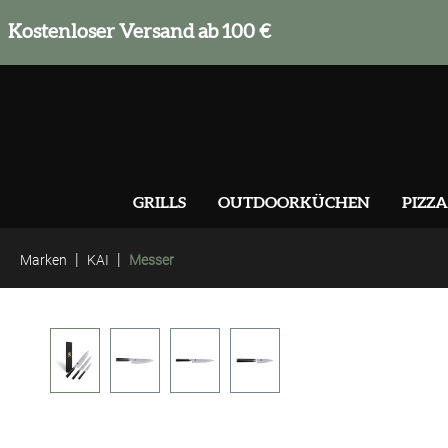
springen
Zur Hauptnavigation springen
Kostenloser Versand ab 100 €
GRILLS
OUTDOORKÜCHEN
PIZZA
|
|
Marken
KAI
Messer
Bildergalerie überspringen