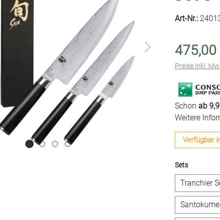
Art-Nr.:
2401
475,00
Preise inkl. M
Schon
ab 9,9
Weitere Info
Verfügbar i
auswähle
Sets
Tranchier S
Santokumes