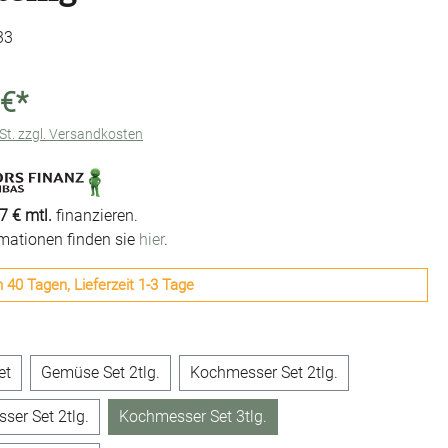
33
 €*
wSt. zzgl. Versandkosten
7 € mtl.
finanzieren.
rmationen finden sie
hier
.
n 40 Tagen, Lieferzeit 1-3 Tage
n
et
Gemüse Set 2tlg.
Kochmesser Set 2tlg.
ser Set 2tlg.
Kochmesser Set 3tlg.