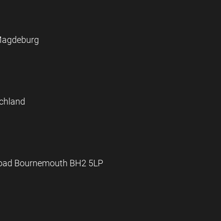
Magdeburg
schland
 Road Bournemouth BH2 5LP