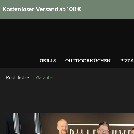
springen
Zur Hauptnavigation springen
Kostenloser Versand ab 100 €
GRILLS
OUTDOORKÜCHEN
PIZZA
Rechtliches
|
Garantie