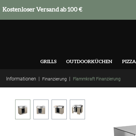
springen
Zur Hauptnavigation springen
Kostenloser Versand ab 100 €
GRILLS
OUTDOORKÜCHEN
PIZZA
Informationen
|
|
Finanzierung
Flammkraft Finanzierung
Bildergalerie überspringen