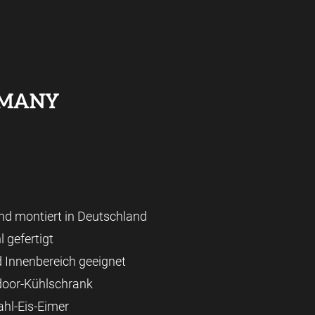
RMANY
und montiert in Deutschland
l gefertigt
d Innenbereich geeignet
tdoor-Kühlschrank
ahl-Eis-Eimer