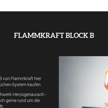
FLAMMKRAFT BLOCK B
B von Flammkraft hier
küchen-System kaufen.
achwerk Herzogenaurach -
ich gerne rund um die
t.