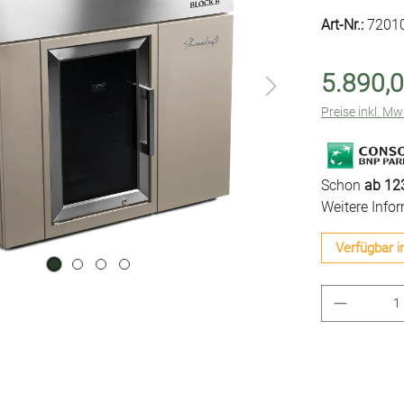
Art-Nr.:
7201
5.890,0
Preise inkl. M
Schon
ab 123
Weitere Info
Verfügbar i
Produkt 