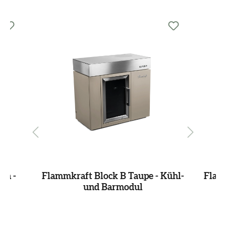
Produktgalerie überspringen
ra -
Flammkraft Block B Taupe - Kühl-
Flam
und Barmodul