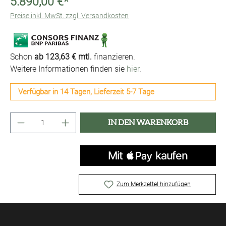
5.890,00 €*
Preise inkl. MwSt. zzgl. Versandkosten
Schon
ab 123,63 € mtl.
finanzieren.
Weitere Informationen finden sie
hier
.
Verfügbar in 14 Tagen, Lieferzeit 5-7 Tage
Produkt Anzahl: Gib den gewünschten Wert ei
IN DEN WARENKORB
Zum Merkzettel hinzufügen