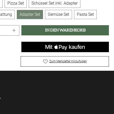
Pizza Set
Schüssel Set inkl. Adapter
attung
Adapter Set
Gemüse Set
Pasta Set
Anzahl: Gib den gewünschten Wert ein oder 
IN DEN WARENKORB
Zum Merkzettel hinzufügen
.