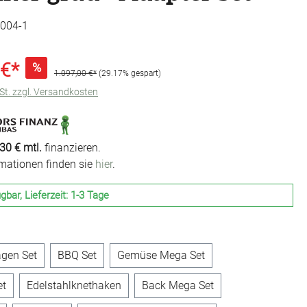
004-1
 €*
%
1.097,00 €*
(29.17% gespart)
wSt. zzgl. Versandkosten
30 € mtl.
finanzieren.
rmationen finden sie
hier
.
gbar, Lieferzeit: 1-3 Tage
uswählen
gen Set
BBQ Set
Gemüse Mega Set
et
Edelstahlknethaken
Back Mega Set