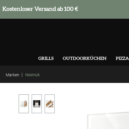
springen
Zur Hauptnavigation springen
Kostenloser Versand ab 100 €
GRILLS
OUTDOORKÜCHEN
PIZZA
|
Marken
Nesmuk
Bildergalerie überspringen