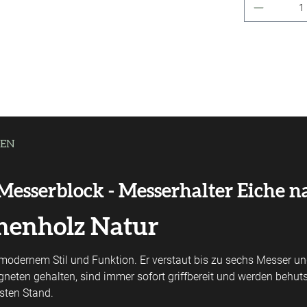
Produkt 
EN
sserblock - Messerhalter Eiche n
henholz Natur
dernem Stil und Funktion. Er verstaut bis zu sechs Messer und i
eten gehalten, sind immer sofort griffbereit und werden behut
esten Stand.