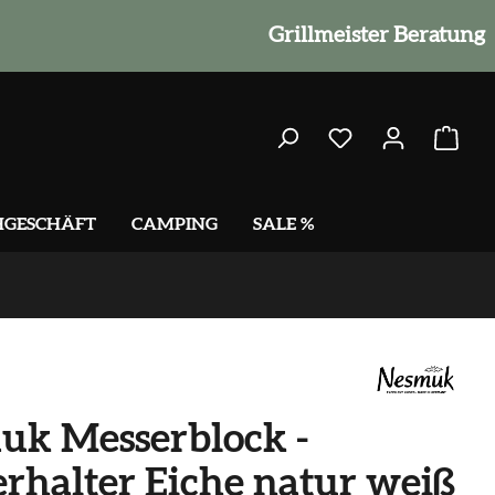
Grillmeister Beratung
HGESCHÄFT
CAMPING
SALE %
uk Messerblock -
rhalter Eiche natur weiß