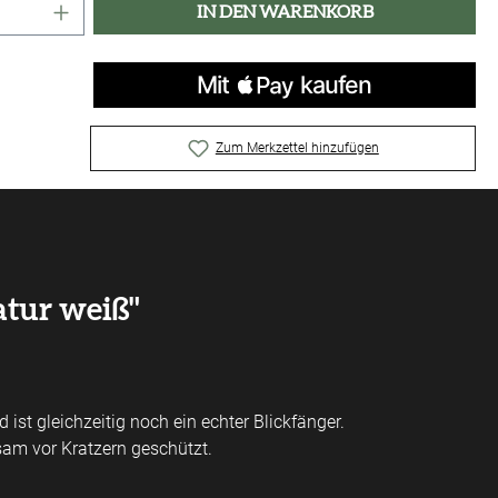
Anzahl: Gib den gewünschten Wert ein oder 
IN DEN WARENKORB
Zum Merkzettel hinzufügen
atur weiß"
st gleichzeitig noch ein echter Blickfänger.
sam vor Kratzern geschützt.