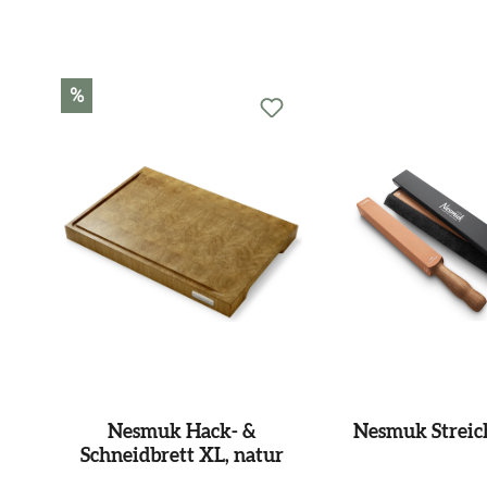
Produktgalerie überspringen
%
Nesmuk Hack- &
Nesmuk Streic
Schneidbrett XL, natur