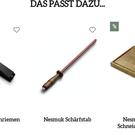
DAS PASST DAZU...
%
hriemen
Nesmuk Schärfstab
Nesm
Schneid