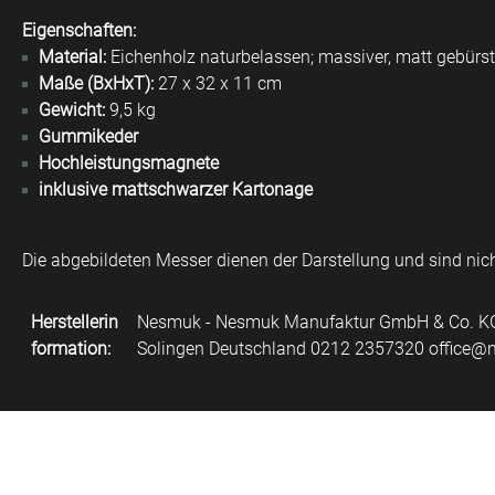
Eigenschaften:
Material:
Eichenholz naturbelassen; massiver, matt gebürst
Maße (BxHxT):
27 x 32 x 11 cm
Gewicht:
9,5 kg
Gummikeder
Hochleistungsmagnete
inklusive mattschwarzer Kartonage
Die abgebildeten Messer dienen der Darstellung und sind nic
Herstellerin
Nesmuk - Nesmuk Manufaktur GmbH & Co. KG 
formation:
Solingen Deutschland 0212 2357320 office