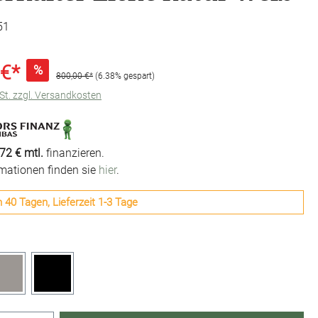
51
 €*
%
800,00 €*
(6.38% gespart)
wSt. zzgl. Versandkosten
72 € mtl.
finanzieren.
rmationen finden sie
hier
.
n 40 Tagen, Lieferzeit 1-3 Tage
en
Grau
Schwarz