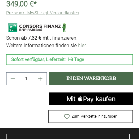
349,00 €*
Preise inkl. MwSt. zzgl. Versandkosten
Schon
ab 7,32 € mtl.
finanzieren.
Weitere Informationen finden sie
hier
.
Sofort verfügbar, Lieferzeit: 1-3 Tage
Produkt Anzahl: Gib den gewünschten Wert ei
IN DEN WARENKORB
Zum Merkzettel hinzufügen