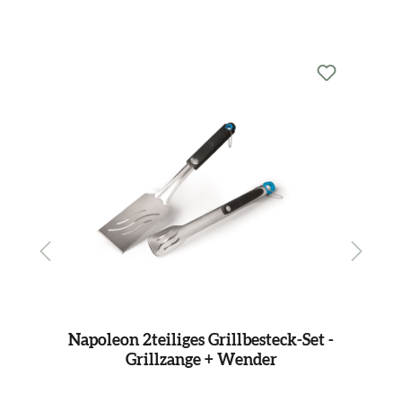
Produktgalerie überspringen
Das passt dazu...
Napoleon 2teiliges Grillbesteck-Set -
Na
Grillzange + Wender