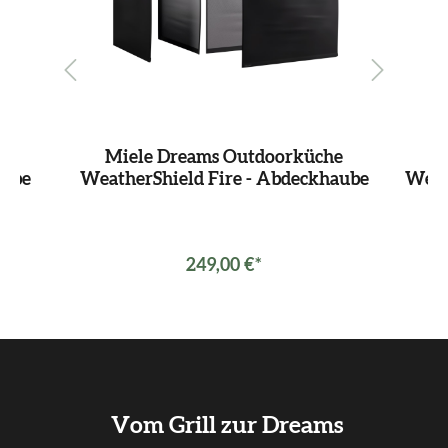
he
Miele Dreams Outdoorküche
M
aube
WeatherShield Fire - Abdeckhaube
Weat
249,00 €*
Vom Grill zur Dreams