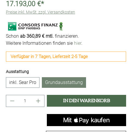
17.193,00 €*
Preise inkl. MwSt. zzgl. Versandkosten
Schon
ab 360,89 € mtl.
finanzieren.
Weitere Informationen finden sie
hier
.
Verfügbar in 7 Tagen, Lieferzeit 2-5 Tage
auswählen
Ausstattung
inkl. Sear Pro
Grundausstattung
Produkt Anzahl: Gib den gewünschten Wert ei
IN DEN WARENKORB