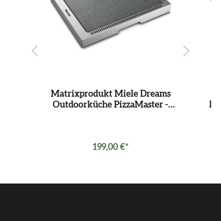
he
Matrixprodukt Miele Dreams
M
n
Outdoorküche PizzaMaster -
Pa
Pizzastein Fire, Rahmen, Schaufel
199,00 €*