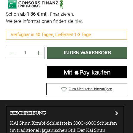
Schon
ab 1,36 € mtl.
finanzieren.
Weitere Informationen finden sie
hier
.
Verfügbar in 40 Tagen, Lieferzeit 1-3 Tage
Produkt Anzahl: Gib den gewünschten Wert ei
IN DEN WARENKORB
Zum Merkzettel hinzufügen
BESCHREIBUNG
KAI Shun Kombi-Schleifstein 3000/6000 Schleifen
im traditionell japanischen Stil: Der Kai Shun