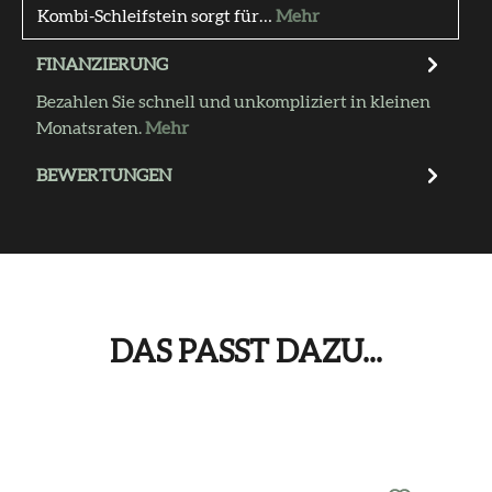
Kombi-Schleifstein sorgt für…
Mehr
FINANZIERUNG
Bezahlen Sie schnell und unkompliziert in kleinen
Monatsraten.
Mehr
BEWERTUNGEN
DAS PASST DAZU...
Produktgalerie überspringen
Das passt dazu...