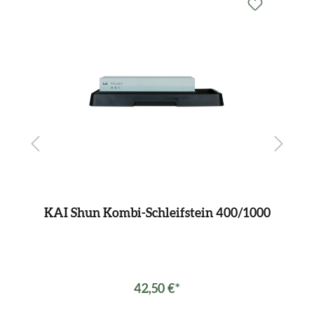
KAI Shun Kombi-Schleifstein 400/1000
KA
42,50 €*