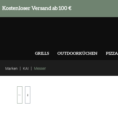
springen
Zur Hauptnavigation springen
Kostenloser Versand ab 100 €
GRILLS
OUTDOORKÜCHEN
PIZZA
|
|
Marken
KAI
Messer
Bildergalerie überspringen