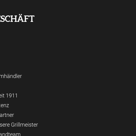
ESCHÄFT
umhändler
it 1911
tenz
artner
ere Grillmeister
sandteam