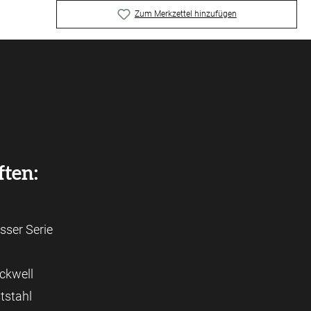
Zum Merkzettel hinzufügen
ften:
ser Serie
ckwell
tstahl