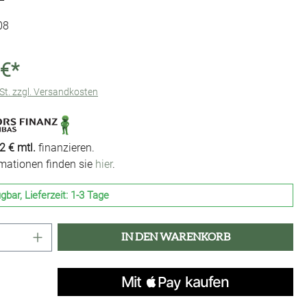
08
 €*
wSt. zzgl. Versandkosten
2 € mtl.
finanzieren.
rmationen finden sie
hier
.
gbar, Lieferzeit: 1-3 Tage
Anzahl: Gib den gewünschten Wert ein oder 
IN DEN WARENKORB