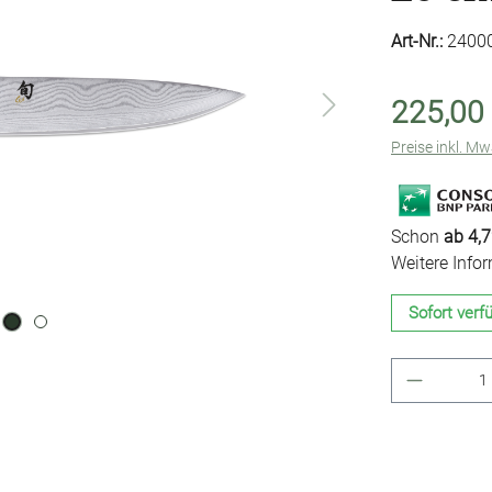
Art-Nr.:
2400
225,00
Preise inkl. M
Schon
ab 4,7
Weitere Info
Sofort verfü
Produkt 