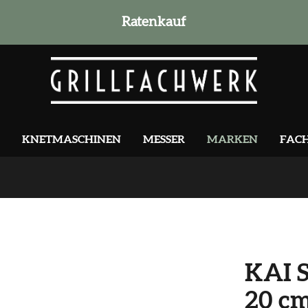
Ratenkauf
KNETMASCHINEN
MESSER
MARKEN
FAC
KAI S
20 c