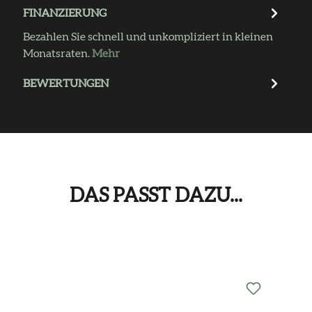
FINANZIERUNG
Bezahlen Sie schnell und unkompliziert in kleinen
Monatsraten.
Mehr
BEWERTUNGEN
DAS PASST DAZU...
Produktgalerie überspringen
Das passt dazu...