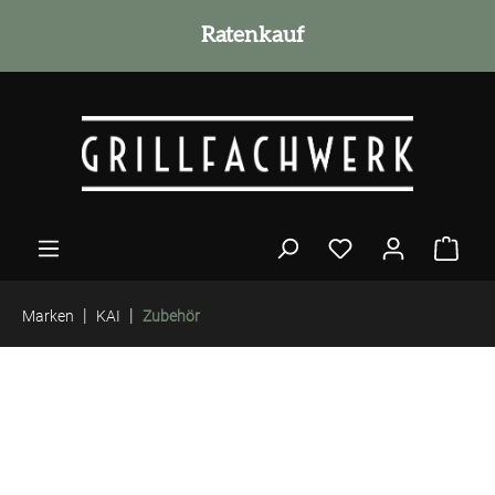
alt springen
Ratenkauf
|
|
Marken
KAI
Zubehör
Bildergalerie überspringen