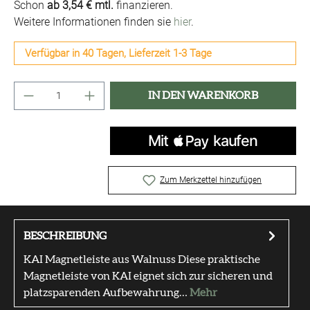
Schon
ab 3,54 € mtl.
finanzieren.
Weitere Informationen finden sie
hier
.
Verfügbar in 40 Tagen, Lieferzeit 1-3 Tage
Produkt Anzahl: Gib den gewünschten Wert ei
IN DEN WARENKORB
Zum Merkzettel hinzufügen
BESCHREIBUNG
KAI Magnetleiste aus Walnuss Diese praktische
Magnetleiste von KAI eignet sich zur sicheren und
platzsparenden Aufbewahrung…
Mehr