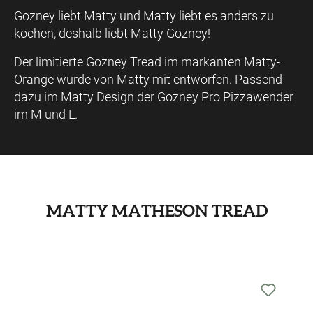
Gozney liebt Matty und Matty liebt es anders zu
kochen, deshalb liebt Matty Gozney!
Der limitierte Gozney Tread im markanten Matty-
Orange wurde von Matty mit entworfen. Passend
dazu im Matty Design der Gozney Pro Pizzawender
im M und L.
MATTY MATHESON TREAD
Produktgalerie überspringen