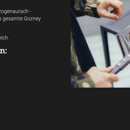
rzogenaurach -
as gesamte Gozney
eich.
n: