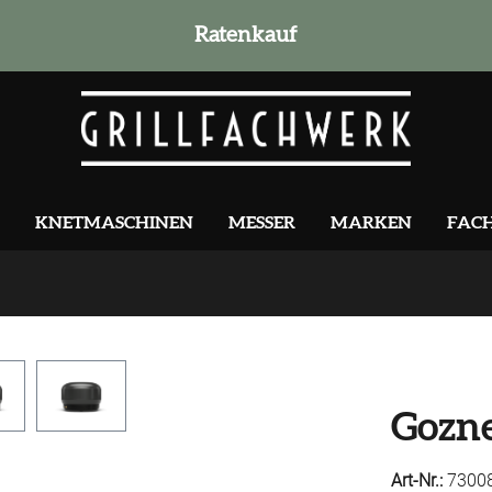
Ratenkauf
KNETMASCHINEN
MESSER
MARKEN
FAC
Gozne
Art-Nr.:
7300