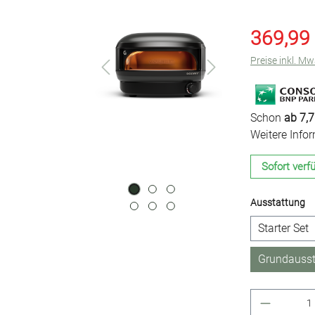
369,99
Preise inkl. M
Schon
ab 7,7
Weitere Info
Sofort verfü
a
Ausstattung
Starter Set
Grundausst
Produkt 