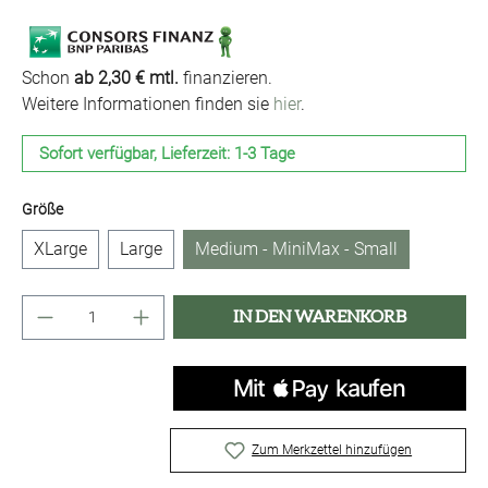
Schon
ab 2,30 € mtl.
finanzieren.
Weitere Informationen finden sie
hier
.
Sofort verfügbar, Lieferzeit: 1-3 Tage
auswählen
Größe
XLarge
Large
Medium - MiniMax - Small
Produkt Anzahl: Gib den gewünschten Wert ei
IN DEN WARENKORB
Zum Merkzettel hinzufügen