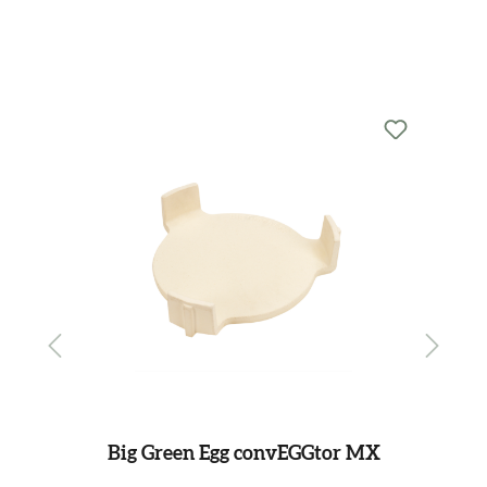
Produktgalerie überspringen
Zur EGGänzung...
Big Green Egg convEGGtor MX