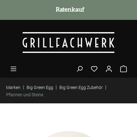
alt springen
Ratenkauf
|
|
|
Marken
Big Green Egg
Big Green Egg Zubehör
Pfannen und Steine
Bildergalerie überspringen