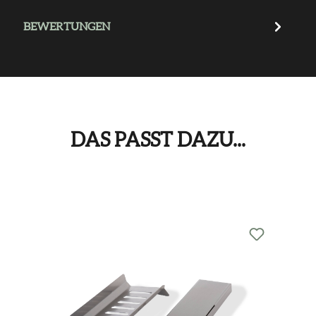
BEWERTUNGEN
DAS PASST DAZU...
Produktgalerie überspringen
Das passt dazu...