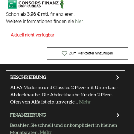
Schon
ab 3,96 € mtl.
finanzieren.
Weitere Informationen finden sie
hier
.
Aktuell nicht verfügbar
Zum Merkzettel hinzufügen
BESCHREIBUNG
ALFA Moderno und Classico 2 Pizze mit Unterbau -
Abdeckhaube Die Abdeckhaube für den 2 Pizze-
Ofen von Alfa ist ein unverzic…
Mehr
FINANZIERUNG
Bezahlen Sie schnell und unkompliziert in kleinen
Monatsraten.
Mehr