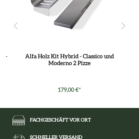
h -
Alfa Holz Kit Hybrid - Classico und
Al
Moderno 2 Pizze
179,00 €*
FACHGESCHÄFT VOR ORT
SCHNELLER VERSAND