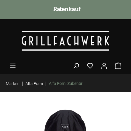
alt springen
Ratenkauf
|
|
Marken
Alfa Forni
Alfa Forni Zubehör
Bildergalerie überspringen