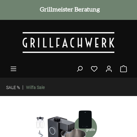
alt springen
Grillmeister Beratung
|
SALE %
Wilfa Sale
Bildergalerie überspringen