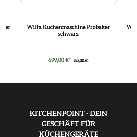
aker
Wilfa Küchenmaschine Probaker
Wil
schwarz
699,00 €*
998,00 €*
KITCHENPOINT - DEIN
GESCHÄFT FÜR
KÜCHENGERÄTE