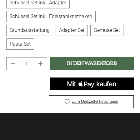
Schüssel Set inkl. Adapter
Schüssel Set inkl. Edelstahlknethaken
Grundausstattung
Adapter Set
Gemüse Set
Pasta Set
Produkt Anzahl: Gib den gewünschten Wert ei
IN DEN WARENKORB
Zum Merkzettel hinzufügen