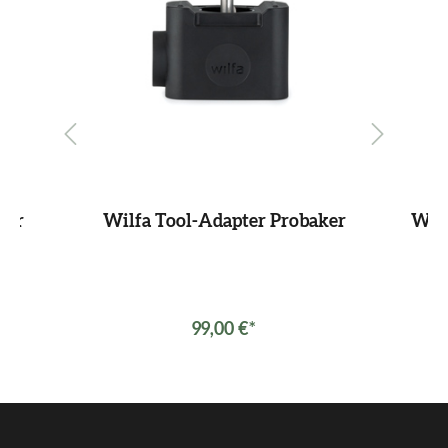
für
Wilfa Tool-Adapter Probaker
Wilf
r
99,00 €*