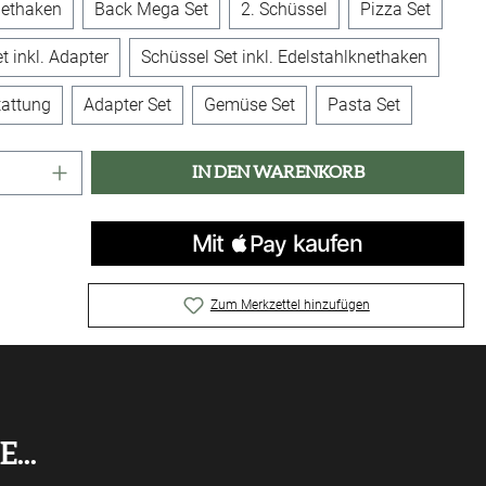
nethaken
Back Mega Set
2. Schüssel
Pizza Set
t inkl. Adapter
Schüssel Set inkl. Edelstahlknethaken
attung
Adapter Set
Gemüse Set
Pasta Set
Anzahl: Gib den gewünschten Wert ein oder 
IN DEN WARENKORB
Zum Merkzettel hinzufügen
...