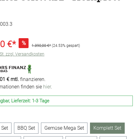
003.3
0 €*
%
1.390,00 €*
(24.53% gespart)
wSt. zzgl. Versandkosten
01 € mtl.
finanzieren.
rmationen finden sie
hier
.
gbar, Lieferzeit: 1-3 Tage
uswählen
 Set
BBQ Set
Gemüse Mega Set
Komplett Set