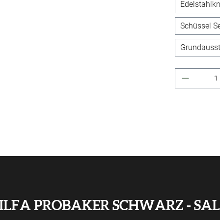
Edelstahlk
Schüssel Se
Grundausst
Produkt 
LFA PROBAKER SCHWARZ - SALE