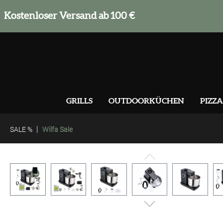
springen
Zur Hauptnavigation springen
Kostenloser Versand ab 100 €
GRILLS
OUTDOORKÜCHEN
PIZZA
|
SALE %
Wilfa Sale
Bildergalerie überspringen